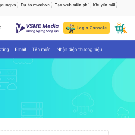
gdung.vn
Dự án mweb.vn
Tạo web miễn phí
Khuyến mãi
0
Login Console
ting
Email
Tên miền
Nhận diện thương hiệu