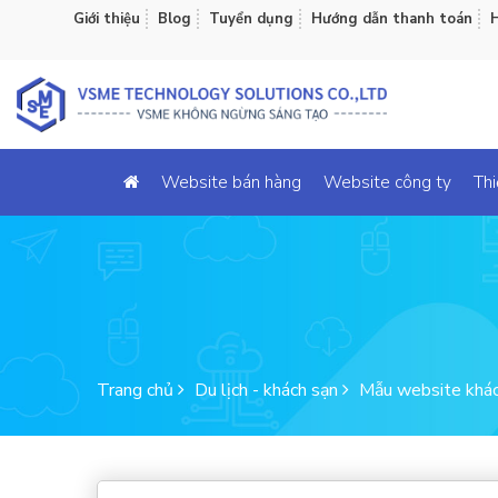
Giới thiệu
Blog
Tuyển dụng
Hướng dẫn thanh toán
H
Website bán hàng
Website công ty
Thi
Trang chủ
Du lịch - khách sạn
Mẫu website khá