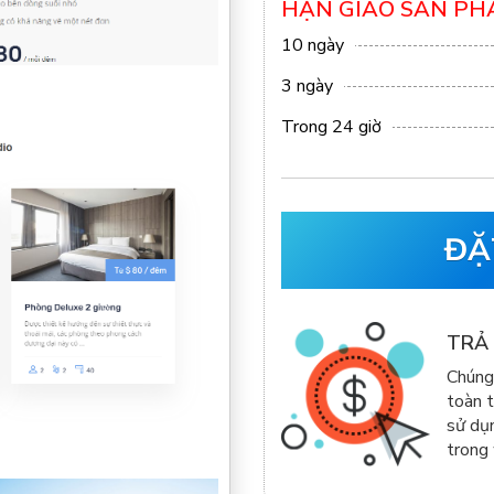
HẠN GIAO SẢN P
10 ngày
3 ngày
Trong 24 giờ
ĐẶ
TRẢ 
Chúng 
toàn t
sử dụn
trong 