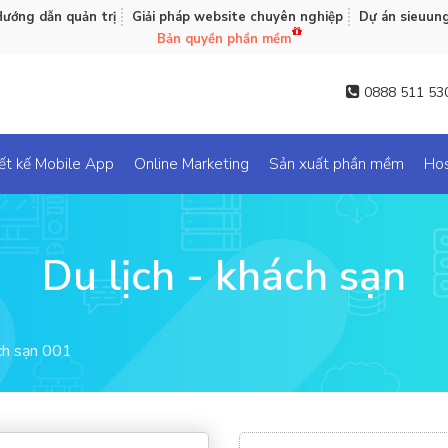
ướng dẫn quản trị
Giải pháp website chuyên nghiệp
Dự án sieuun
Bản quyền phần mềm
0888 511 53
ết kế Mobile App
Online Marketing
Sản xuất phần mềm
Hos
Du lịch - khách sạn
ch sạn 001