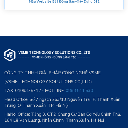
Mẫu Website Bất Động Sản-Xây Dựng 012
CÔNG TY TNHH GIẢI PHÁP CÔNG NGHỆ VSME
(VSME TECHNOLOGY SOLUTIONS CO.,LTD)
TAX: 0109375712 - HOTLINE:
0888.511.530
Head Office:
Số 7 ngách 263/18 Nguyễn Trãi, P. Thanh Xuân
Trung, Q. Thanh Xuân, TP. Hà Nội
HaNoi Office: Tầng 3, CT2, Chung Cư Ban Cơ Yếu Chính Phủ,
164 Lê Văn Lương, Nhân Chính, Thanh Xuân, Hà Nội